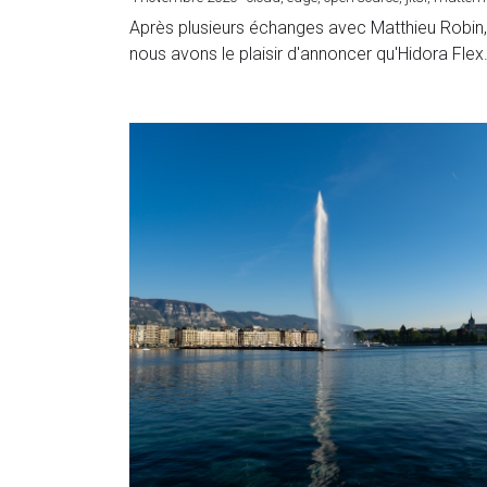
Hidora rejoint le club de nos
contributeurs "in kind"
4 novembre 2020
·
cloud,
edge,
open source,
jitsi,
matter
Après plusieurs échanges avec Matthieu Robin
nous avons le plaisir d'annoncer qu'Hidora Flex.