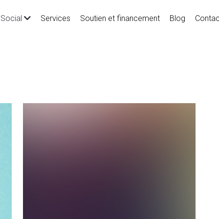
Services
Soutien et financement
Blog
Contac
Social
circularité
matériaux durables
Beauté
ethical
soutien