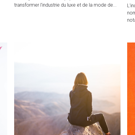
24 octobre 2024
·
Intelligence artificielle,
Traçabilité,
mode durable,
21 a
luxe durable,
éthique
mod
L'intelligence artificielle (IA) est en train de
inno
transformer l'industrie du luxe et de la mode de...
L'i
nom
not