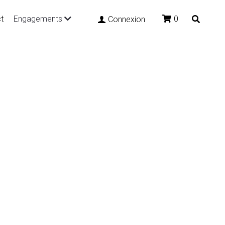
t
Engagements
0
Connexion
Shapers
outdoor
sport style