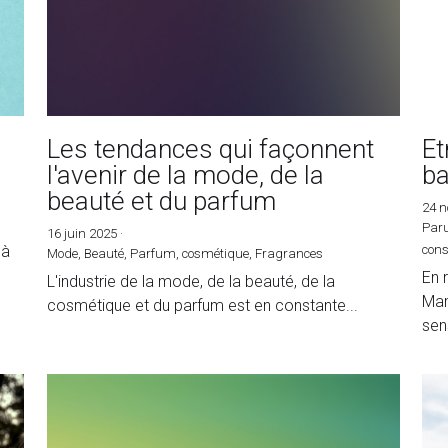
s
Les tendances qui façonnent
Et
l'avenir de la mode, de la
ba
beauté et du parfum
24 
Paru
16 juin 2025
·
 à
con
Mode,
Beauté,
Parfum,
cosmétique,
Fragrances
En 
L'industrie de la mode, de la beauté, de la
Mam
cosmétique et du parfum est en constante...
sens