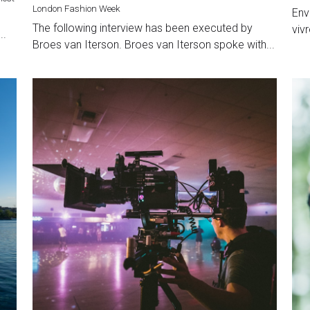
Meet Maximilian Vermilye
Po
29 octobre 2020
·
29 o
style,
Geneva,
photoshoot,
personal stylist,
Inte
most
London Fashion Week
Env
,
The following interview has been executed by
viv
..
Broes van Iterson. Broes van Iterson spoke with...