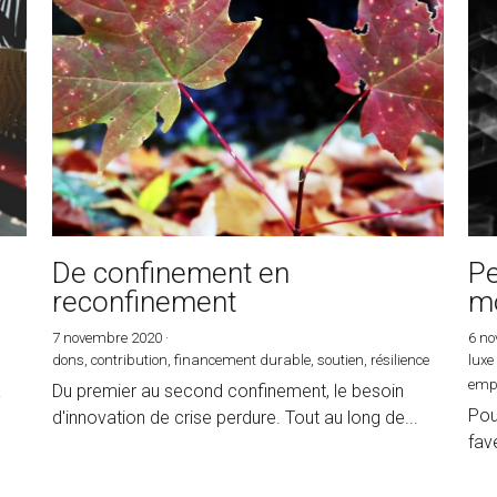
De confinement en
Pe
reconfinement
mo
7 novembre 2020
·
6 n
dons,
contribution,
financement durable,
soutien,
résilience
luxe
empl