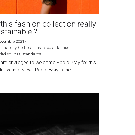
 this fashion collection really
stainable ?
novembre 2021
·
ainability,
Certifications,
circular fashion,
cled sources,
standards
are privileged to welcome Paolo Bray for this
lusive interview. Paolo Bray is the...