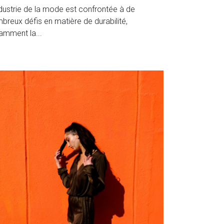
vril 2024
·
e durable,
luxe durable,
création,
invention,
vation durable
ndustrie de la mode est confrontée à de
breux défis en matière de durabilité,
amment la...