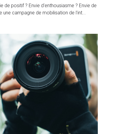
ur tout savoir...
ctobre 2020
·
rview,
Radio Cité Lac,
Hack Your Style,
Résilience,
Genève
ie de positif ? Envie d'enthousiasme ? Envie de
re une campagne de mobilisation de l'int...