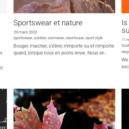
Sportswear et nature
Is
su
29 mars 2023
·
sportswear,
outdoor,
swinwear,
resortwaar,
sport style
11 
Bouger, marcher, s'étirer, n'importe ou et n'importe
Sust
recy
quand, lorsque nous en avons envie. Nous en...
es
·
We 
exc
et