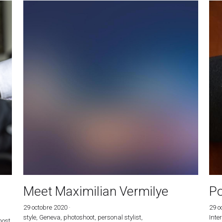
a
Du premier au second confinement, le besoin
Pou
d'innovation de crise perdure. Tout au long de...
fav