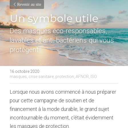
Revenir au site
Un symbole utile
Des masques éco-responsables, 
lavables et anti-bactériens qui vous 
protègent
16 octobre 2020
·
masques,
crise sanitaire,
protection,
AFNOR,
ISO
Lorsque nous avons commencé à nous préparer 
pour cette campagne de soutien et de 
financement à la mode durable, le grand sujet 
incontournable du moment, c'était évidemment 
les masques de protection.