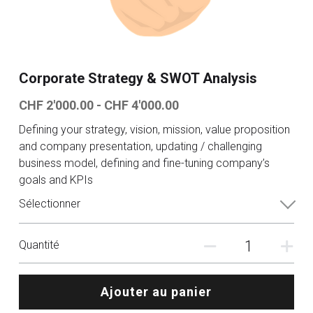
YouTube
Pro perso
Connexion
/
S'inscrire
Environnement
Rechercher
Corporate Strategy & SWOT Analysis
DEI
CHF 2'000.00 - CHF 4'000.00
Carrière formation
Defining your strategy, vision, mission, value proposition
and company presentation, updating / challenging
Impact
business model, defining and fine-tuning company’s
goals and KPIs
Sélectionner
Quantité
Ajouter au panier