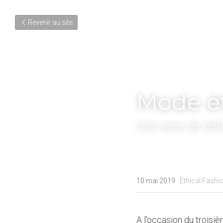
Revenir au site
Mode ét
Une série de déf
10 mai 2019
·
Ethical Fashi
A l'occasion du troisi