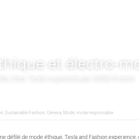
hique et électro-mo
ilés chez Tesla organisée par Défilé Events
on,
Sustainable Fashion,
Geneva,
Mode,
mode responsable
ème défilé de mode éthique, Tesla and Fashion experience, o