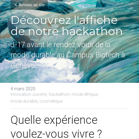
Revenir au site
Découvrez l'affiche 
de notre hackathon
J-17 avant le rendez vous de la 
mode durable au Campus Biotech à 
Genève
4 mars 2020
·
innovation ouverte,
hackathon,
mode éthique,
mode durable,
cosmétique
Quelle expérience 
voulez-vous vivre ?